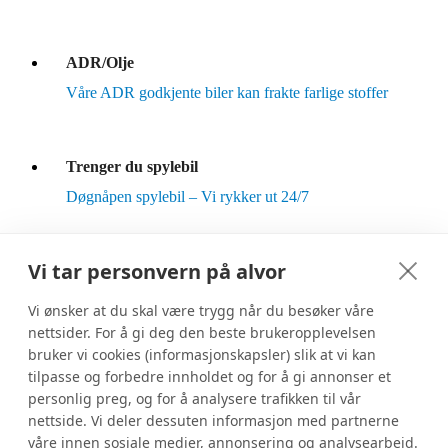
ADR/Olje
Våre ADR godkjente biler kan frakte farlige stoffer
Trenger du spylebil
Døgnåpen spylebil – Vi rykker ut 24/7
Vi tar personvern på alvor
Vedlikeholdsspyling
Vær føre var – slik at skadene ikke oppstår
Vi ønsker at du skal være trygg når du besøker våre
nettsider. For å gi deg den beste brukeropplevelsen
bruker vi cookies (informasjonskapsler) slik at vi kan
tilpasse og forbedre innholdet og for å gi annonser et
personlig preg, og for å analysere trafikken til vår
Kontakt oss
nettside. Vi deler dessuten informasjon med partnerne
våre innen sosiale medier, annonsering og analysearbeid.