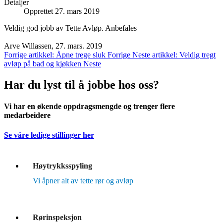
Detaljer
Opprettet 27. mars 2019
Veldig god jobb av Tette Avløp. Anbefales
Arve Willassen, 27. mars. 2019
Forrige artikkel: Åpne trege sluk
Forrige
Neste artikkel: Veldig tregt
avløp på bad og kjøkken
Neste
Har du lyst til å jobbe hos oss?
Vi har en økende oppdragsmengde og trenger flere
medarbeidere
Se våre ledige stillinger her
Høytrykksspyling
Vi åpner alt av tette rør og avløp
Rørinspeksjon