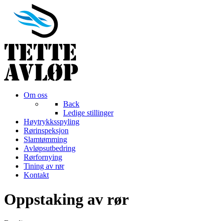
Om oss
Back
Ledige stillinger
Høytrykksspyling
Rørinspeksjon
Slamtømming
Avløpsutbedring
Rørfornying
Tining av rør
Kontakt
Oppstaking av rør