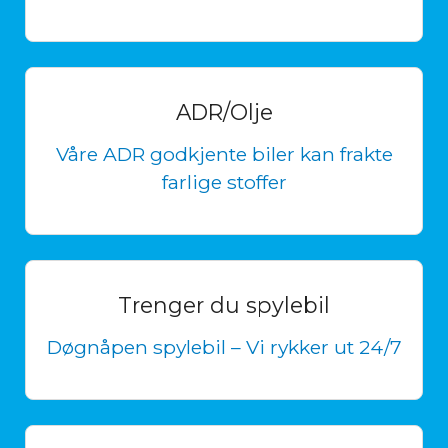
ADR/Olje
Våre ADR godkjente biler kan frakte
farlige stoffer
Trenger du spylebil
Døgnåpen spylebil – Vi rykker ut 24/7