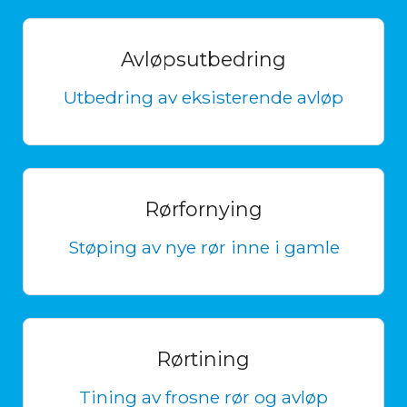
Avløpsutbedring
Utbedring av eksisterende avløp
Rørfornying
Støping av nye rør inne i gamle
Rørtining
Tining av frosne rør og avløp