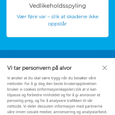
Vedlikeholdsspyling
Vær føre var – slik at skadene ikke
oppstår
Vi tar personvern på alvor
Kontakt oss
Vi ønsker at du skal være trygg når du besøker våre
nettsider. For å gi deg den beste brukeropplevelsen
bruker vi cookies (informasjonskapsler) slik at vi kan
Tette Avløp AS
tilpasse og forbedre innholdet og for å gi annonser et
personlig preg, og for å analysere trafikken til vår
Org.nr: 919888881
nettside. Vi deler dessuten informasjon med partnerne
930 00 461
våre innen sosiale medier, annonsering og analysearbeid.