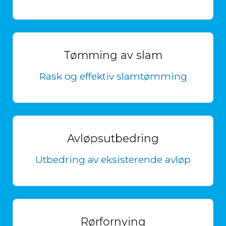
Tømming av slam
Rask og effektiv slamtømming
Avløpsutbedring
Utbedring av eksisterende avløp
Rørfornying