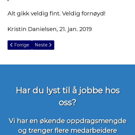
Alt gikk veldig fint. Veldig fornøyd!
Kristin Danielsen, 21. jan. 2019
Forrige artikkel: Veldig tregt avløp på bad og kjøkken
Neste artikkel: Tett do
Forrige
Neste
Har du lyst til å jobbe hos
oss?
Vi har en økende oppdragsmengde
og trenger flere medarbeidere