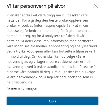
Vi tar personvern på alvor
Kontakt oss
Vi ønsker at du skal være trygg når du besøker våre
nettsider. For å gi deg den beste brukeropplevelsen
bruker vi cookies (informasjonskapsler) slik at vi kan
Tette Avløp AS
tilpasse og forbedre innholdet og for å gi annonser et
personlig preg, og for å analysere trafikken til vår
Org.nr: 919888881
nettside. Vi deler dessuten informasjon med partnerne
930 00 461
våre innen sosiale medier, annonsering og analysearbeid.
Ved å trykke «Godkjenn alle» kan fortsette å tilpasse vårt
innhold til deg. Om du ønsker kan du velge «Bare
post@tette.no
nødvendige», og vi lagerer bare cookiene som er helt
nødvendige. Ved å trykke «Godkjenn alle» kan fortsette å
tilpasse vårt innhold til deg. Om du ønsker kan du velge
«Bare nødvendige», og vi lagerer bare cookiene som er
Kontaktskjema
helt nødvendige.
Få mer informasjon
Følg oss
Avslå