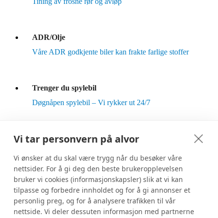
Tining av frosne rør og avløp
ADR/Olje
Våre ADR godkjente biler kan frakte farlige stoffer
Trenger du spylebil
Døgnåpen spylebil – Vi rykker ut 24/7
Vi tar personvern på alvor
Vedlikeholdsspyling
Vær føre var – slik at skadene ikke oppstår
Vi ønsker at du skal være trygg når du besøker våre
nettsider. For å gi deg den beste brukeropplevelsen
bruker vi cookies (informasjonskapsler) slik at vi kan
tilpasse og forbedre innholdet og for å gi annonser et
personlig preg, og for å analysere trafikken til vår
Kontakt oss
nettside. Vi deler dessuten informasjon med partnerne