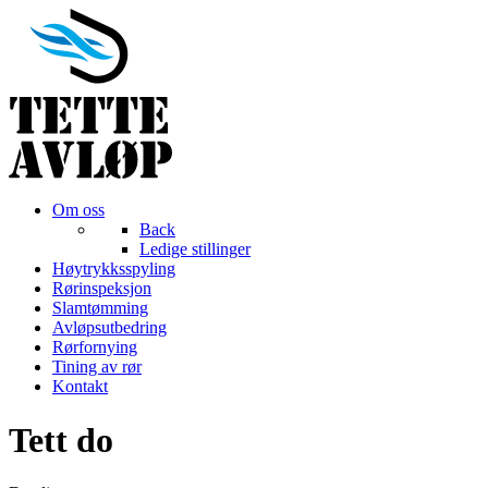
Om oss
Back
Ledige stillinger
Høytrykksspyling
Rørinspeksjon
Slamtømming
Avløpsutbedring
Rørfornying
Tining av rør
Kontakt
Tett do